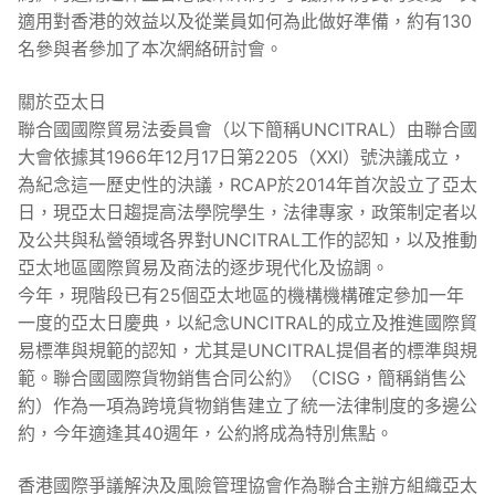
適用對香港的效益以及從業員如何為此做好準備，約有130
名參與者參加了本次網絡研討會。
關於亞太日
聯合國國際貿易法委員會（以下簡稱UNCITRAL）由聯合國
大會依據其1966年12月17日第2205（XXI）號決議成立，
為紀念這一歷史性的決議，RCAP於2014年首次設立了亞太
日，現亞太日趨提高法學院學生，法律專家，政策制定者以
及公共與私營領域各界對UNCITRAL工作的認知，以及推動
亞太地區國際貿易及商法的逐步現代化及協調。
今年，現階段已有25個亞太地區的機構機構確定參加一年
一度的亞太日慶典，以紀念UNCITRAL的成立及推進國際貿
易標準與規範的認知，尤其是UNCITRAL提倡者的標準與規
範。聯合國國際貨物銷售合同公約》（CISG，簡稱銷售公
約）作為一項為跨境貨物銷售建立了統一法律制度的多邊公
約，今年適逢其40週年，公約將成為特別焦點。
香港國際爭議解決及風險管理協會作為聯合主辦方組織亞太