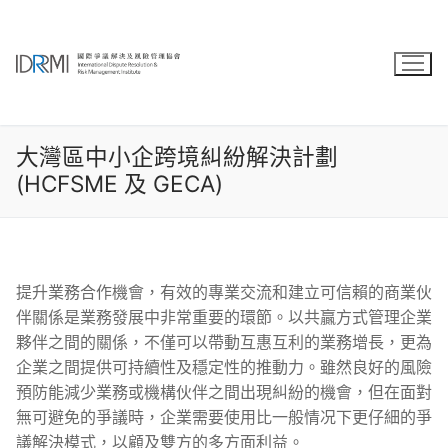
Skip
to
content
大灣區中小企跨境糾紛解決計劃
(HCFSME 及 GECA)
提升業務合作機會，有效的專業交流和建立可信賴的商業伙
伴關係是業務發展中非常重要的環節。以共贏方式管理企業
夥伴之間的關係，不僅可以帶動互惠互利的業務增長，更為
企業之間提供可持續性及穩定性的推動力。雖然良好的風險
預防能減少業務或機構伙伴之間出現糾紛的機會，但在面對
無可避免的爭議時，企業需要使用比一般情况下更仔細的爭
議解決模式，以顧及雙方的多方面利益。