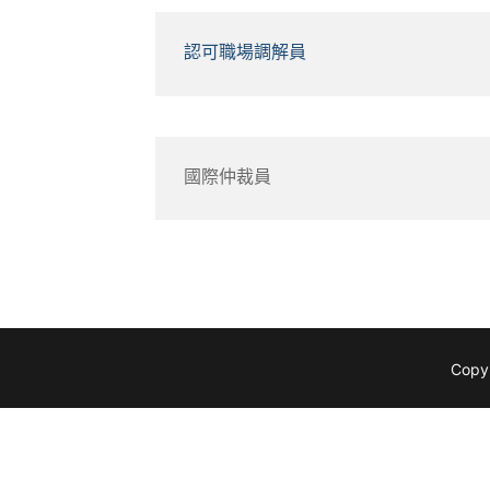
認可職場調解員
國際仲裁員
Copyr