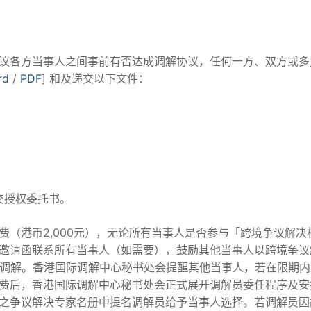
议各方当事人之间事前有否达成调解协议，任何一方、双方或多
rd
/
PDF
] 和及递交以下文件：
交授权委托书。
费（港币2,000元），无论所有当事人是否参与「跨境争议解
邀请函联系所有当事人（如需要），鼓励其他当事人以跨境争议
与调解。香港国际调解中心秘书处会提醒其他当事人，若在限期
费后，香港国际调解中心秘书处会正式展开调解员委任程序及安
之争议解决专家名册中提名调解员给予当事人选择。若调解员因