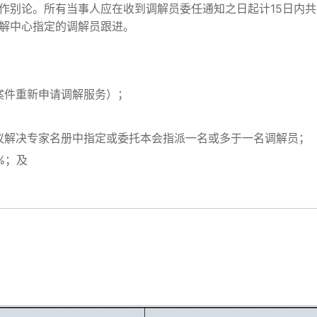
作别论。所有当事人应在收到调解员委任通知之日起计15日内
解中心指定的调解员跟进。
案件重新申请调解服务）；
议解决专家名册中指定或委托本会指派一名或多于一名调解员；
%；及